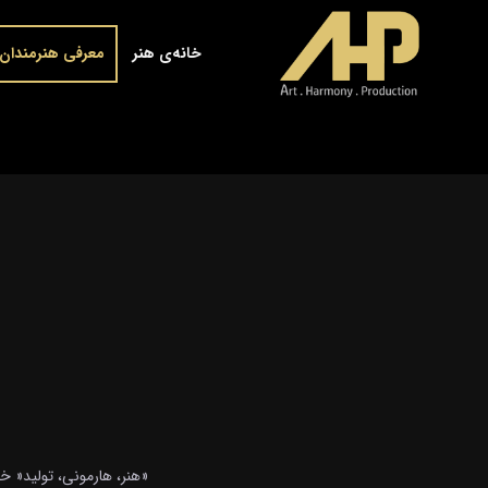
خانه‌ی هنر
معرفی هنرمندان
«هنر، هارمونی، تولید« خ